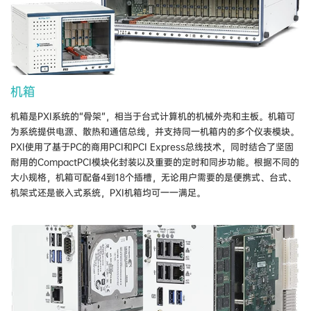
机箱
机​箱​是​PXI​系统​的“骨架”，​相当​于​台式​计算​机​的​机械​外壳​和​主​板。​机​箱​可​
为​系统​提供​电源、​散热​和​通信​总​线，​并​支持​同一​机​箱​内的​多个​仪表​模​块。​
PXI​使用​了​基于​PC​的​商用​PCI​和​PCI Express​总​线​技术，​同时​结合​了​坚固
耐用​的​CompactPCI​模​块​化​封​装​以及​重要​的​定​时​和​同步​功能。​根据​不同​的​
大小​规格，​机​箱​可​配备​4​到​18​个​插​槽，​无论​用户​需要​的是​便​携​式、​台式、​
机​架式​还是​嵌入式​系统，​PXI​机​箱​均可​一一​满足。