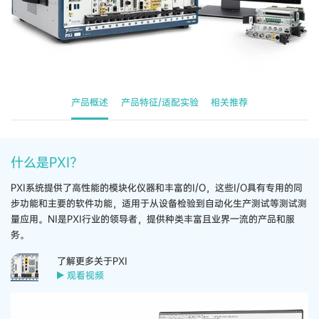
产品概述
产品特征/适配实验
相关推荐
什么​是​PXI？
PXI​系统​提供​了​高性能​的​模​块​化​仪器​和​丰富​的​I/​O，​这些​I/​O​具有​专用​的​同
步​功能​和​主要​的​软件​功能，​适用​于​从​设备​检验​到​自动​化​生产​测试​等​测试​测
量​应用。​NI​是​PXI​行业​的​领导​者，​提供​种类​丰富​且​业界​一流​的​产品​和​服
务。
了解​更多​关于​PXI
观看视频