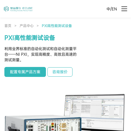
/
中
EN
首页
>
产品中心
>
PXI高性能测试设备
PXI高性能测试设备
利用​业界​标准​的​自动​化​测试​和​自动​化​测量​平
台​——​NI PXI，​实现​高​精度、​高效​且​高速​的​
测试​测量。
配置专属产品方案
咨询报价