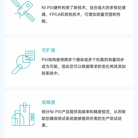
NI PXI​硬件​利用​了​新​技术，​结合​强大​的​多核​处理​
器、​FPGA​和​其他​技术，​可​增加​测量​范围​和​性
能。
可​扩展
PXI​架构​使得​跨​多个​模​块​或​多个​机​箱​的​测量​同步​
成为​可能，​因此​您​可以​根据​需求​的​变化​将​其​添加​
到​系统​中。
高​精度
部分​NI PXI​产品​提供​高​​频率​和​精度​规范，​从而​帮
助​您​确保​测试​系统​能够​提供​所需​的​生产​测试​结
果。