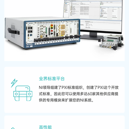
业界​标准​平台
NI​领导​组​建​了​PXI​标准​组织，​创建​了​PXI​这个​开放​
式​标准，​因此​您​可以​使用​多​达​60​家​其他​供应​商​提
供​的​专用​模​块​来​扩展​您​的​NI​系统。
高性能