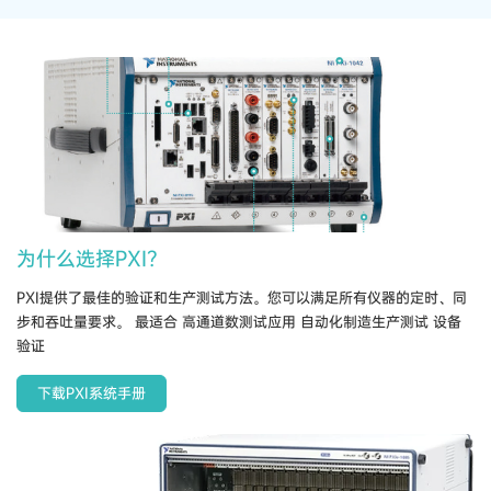
为什么选择PXI？
PXI​提供​了​最佳​的​验证​和​生产​测试​方法。​您​可以​满足​所有​仪器​的​定​时、​同
步​和​吞吐量​要求。 最​适合 高​通道​数​测试​应用 自动​化​制造​生产​测试 设备​
验证
下载PXI系统手册