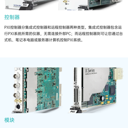
控制器
PXI​控制器​分​集成​式​控制器​和​远程​控制器​两​种​类型。​集成​式​控制器​包含​运
行​PXI​系统​所需​的​仪器，​无​需​连接​外部​PC；​而​远程​控制器​则​可​让​您​通过​台
式​机、​笔记​本​电脑​或​服务​器​计算​机​控制​PXI​系统。
模块