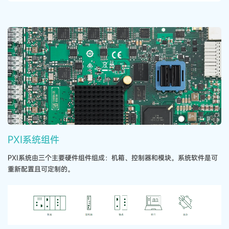
PXI​系统​组件
PXI​系统​由三​个​主要​硬件​组​件​组成：​机​箱、​控制器​和​模​块。​系统​软件​是​可​
重新​配置​且​可​定制​的。