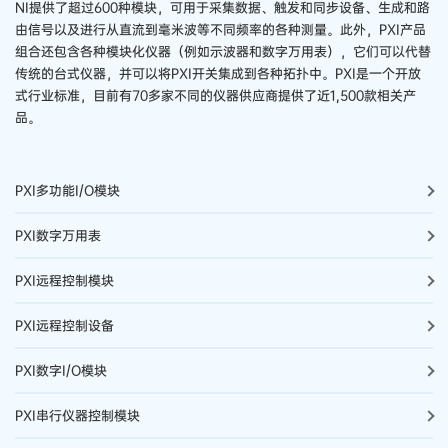
NI​提供​了​超过​600​种​模​块，​可​用于​采集​数据、​触发​和​同步​设备、​生成​和​路​
由​信号​以及​进行​从​直流​到​毫米波​等​不同​频率​的​各种​测量。​此外，​PXI​产品​
组合​还​包含​各种​模​块​化​仪器​（例如​示波器​和​数字​万​用​表），​它们​可以​代替​
传统​的​台式​仪器，​并​可以​将​PXI​开关​集成​到​各种​拓​扑​中。​PXI​是​一个​开放​
式​行业​标准，​目前​有​70​多​家​不同​的​仪器​供应​商​提供​了​近​1,500​款​相关​产
品。
PXI多功能I/O模块
PXI数字万用表
PXI​远程​控制​模块
PXI​远程​控制​设备
PXI​数字​I/​O​模块
PXI​串​行​仪器​控制​模块