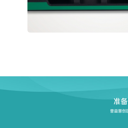
准备
曾益慧创