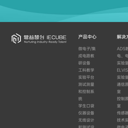
产品中心
解决
微电子/集
ADS
成电路教
电、
研设备
实验
工科教学
ELV
实验平台
实验
测试测量
通信
和控制系
室
统
控制
学生口袋
室
仪器设备
传感
无线设计
技术
和测试设
微电