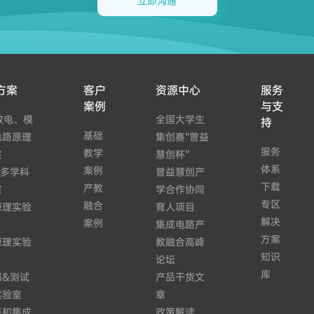
立即沟通
方案
客户
资源中心
服务
案例
与支
数电、模
全国大学生
持
基础
电路原理
集创赛“曾益
服务
教学
室
慧创杯”
体系
案例
IS多学科
曾益慧创产
下载
产教
室
学合作协同
专区
融合
原理实验
育人项目
解决
案例
集成电路产
方案
原理实验
教融合高峰
知识
论坛
库
器&测试
产品干货文
实验室
章
子和集成
政策解读