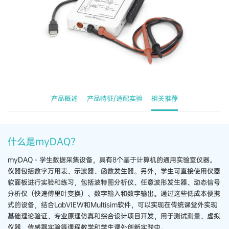
产品概述
产品特征/适配实验
相关推荐
什么是myDAQ?
myDAQ - 学生​数据​采集​设备，​具有​8​个​基于​计算​机​的​通用​实验​室​仪器。​
仪器​包括​数字​万​用​表、​示波器、​函数​发生​器。​另外，​学生​可​直接​使用​仪器​
软​面板​进行​实验​和​练习，​包括​波特​图​分析​仪、​任意​波形​发生​器、​动态​信号​
分析​仪​（快速​傅​里​叶​变换）、​数字​输入​和​数字​输出。​通过​这些​低成本​便​携​
式​的​设备，​结合​LabVIEW​和​Multisim​软件，​可以​实现​在​传统​课堂​外​实现​
基础​理论​验证、​专业​原理​仿真​和​综合​设计​项目​开发，​用于​测试​测量、​虚拟​
仪器、​传感器​实验​等​课程​教学​和​学生​课外​创新​实践​中。