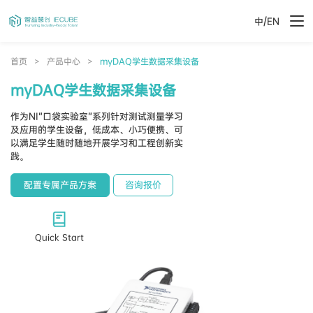
/
中
EN
首页
>
产品中心
>
myDAQ学生​数据​采集​设备
myDAQ学生​数据​采集​设备
作为​NI“口袋​实验​室”系列​针对​测试​测量​学习​
及​应用​的​学生​设备，​低成本、​小巧​便​携、​可
以​满足​学生​随时​随地​开展​学习​和​工程​创新​实
践。
配置专属产品方案
咨询报价
Quick Start