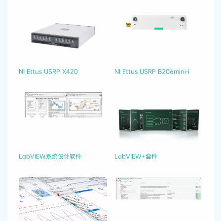
NI Ettus USRP X420
NI Ettus USRP B206mini-i
LabVIEW系统设计软件
LabVIEW+套件