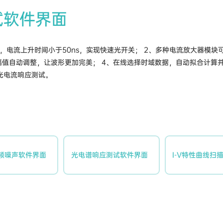
试软件界面
，电流上升时间小于50ns，实现快速光开关； 2、多种电流放大器模块
流幅值自动调整，让波形更加完美； 4、在线选择时域数据，自动拟合计算并
光电流响应测试。
频噪声软件界面
光电谱响应测试软件界面
I-V特性曲线扫